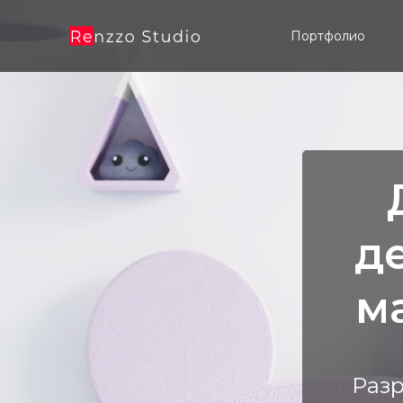
Портфолио
д
м
Раз