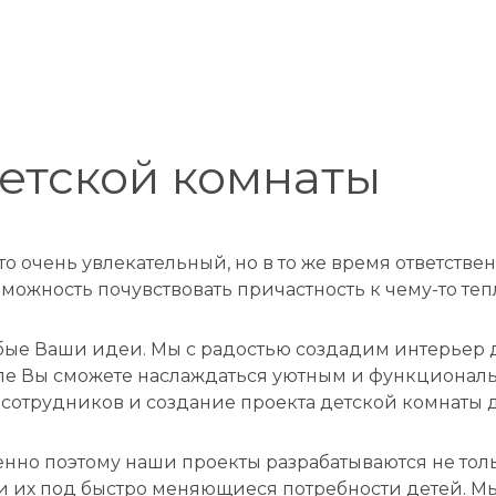
етской комнаты
это очень увлекательный, но в то же время ответст
возможность почувствовать причастность к чему-то те
юбые Ваши идеи. Мы с радостью создадим интерьер 
осле Вы сможете наслаждаться уютным и функционал
х сотрудников и создание проекта детской комнаты 
Именно поэтому наши проекты разрабатываются не то
ии их под быстро меняющиеся потребности детей. Мы