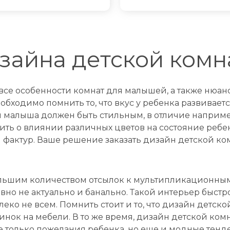
зайна детской комн
се особенности комнат для малышей, а также нюанс
бходимо помнить то, что вкус у ребенка развиваетс
я малыша должен быть стильным, в отличие наприм
нить о влиянии различных цветов на состояние ребе
фактур. Ваше решение заказать дизайн детской ком
ольшим количеством отсылок к мультипликационны
авно не актуально и банально. Такой интерьер быстро
леко не всем. Помнить стоит и то, что дизайн детско
нок на мебели. В то же время, дизайн детской комн
е только пожелания ребенка, но еще и модные тенд