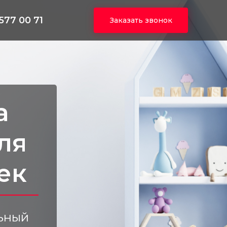
 577 00 71
Заказать звонок
а
ля
ек
ьный