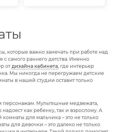
аты
ы, которые важно замечать при работе над
я с самого раннего детства. Именно
ер от
дизайна кабинета
, где интерьер
нка. Мы никогда не перегружаем детские
наты в нашей студии оставит только
м персонажам. Мультяшные медвежата,
 надоест как ребенку, так и взрослому. А
й комнаты для мальчика – это не только
аты для девочки – это далеко не только
енции в интерьере. Такой подход помогает